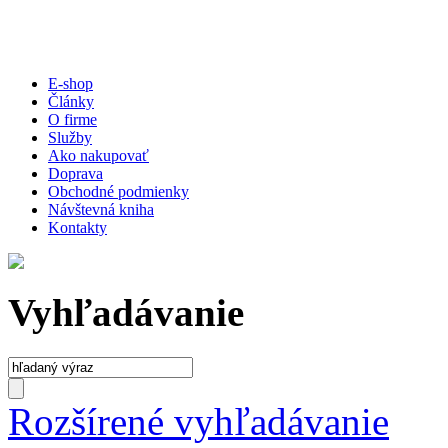
E-shop
Články
O firme
Služby
Ako nakupovať
Doprava
Obchodné podmienky
Návštevná kniha
Kontakty
Vyhľadávanie
Rozšírené vyhľadávanie