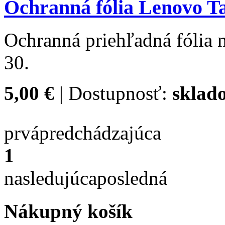
Ochranná fólia Lenovo Ta
Ochranná priehľadná fólia 
30.
5,00 €
| Dostupnosť:
sklad
prvá
predchádzajúca
1
nasledujúca
posledná
Nákupný košík