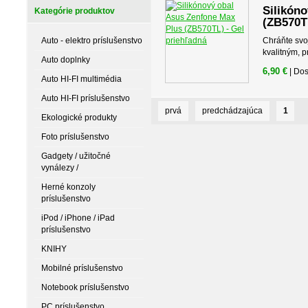
Silikón
Kategórie produktov
(ZB570T
Auto - elektro príslušenstvo
Chráňte svo
kvalitným, 
Auto doplnky
6,90 €
| Do
Auto HI-FI multimédia
Auto HI-FI príslušenstvo
prvá
predchádzajúca
1
Ekologické produkty
Foto príslušenstvo
Gadgety / užitočné
vynálezy /
Herné konzoly
príslušenstvo
iPod / iPhone / iPad
príslušenstvo
KNIHY
Mobilné príslušenstvo
Notebook príslušenstvo
PC príslušenstvo