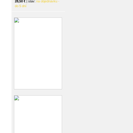
28,50 €
| stav:
na objednávku -
do 5 dní