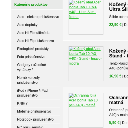
Kožený o
Kategórie produktov
Ultra Sl
Auto - elektro príslušenstvo
Štíhle ochr
22,90 €
Auto doplnky
| D
Auto HI-FI multimédia
Auto HI-FI príslušenstvo
Ekologické produkty
Kožený o
Stand -
Foto príslušenstvo
Tento klasi
Gadgety / užitočné
A40) ponúka
vynálezy /
16,90 €
| D
Herné konzoly
príslušenstvo
iPod / iPhone / iPad
príslušenstvo
Ochranná
matná
KNIHY
Ochranná pri
Mobilné príslušenstvo
A40) v matn
Notebook príslušenstvo
5,90 €
| Do
PC príslušenstvo