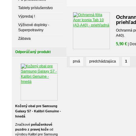
Tablety príslušenstvo
Výpredaj !
Ochranná
priehľa
Výživové doplnky -
Superpotraviny
Ochranná pri
A40).
Zábava
5,90 €
| Do
Odporúčaný produkt
prvá
predchádzajúca
1
Kožený obal pre Samsung
Galaxy S7 - Kalibri Genuine -
hnedá
Značkové
peňaženkové
puzdro z pravej kože
od
výrobcu Kalibri pre Samsung