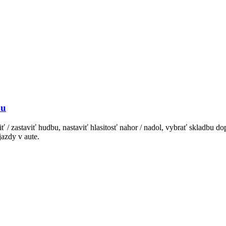
nu
zastaviť hudbu, nastaviť hlasitosť nahor / nadol, vybrať skladbu dopre
jazdy v aute.