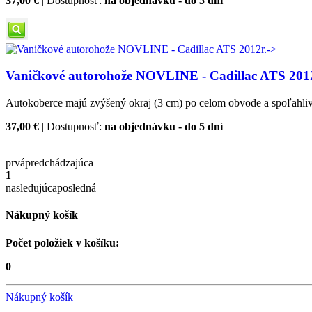
37,00 €
| Dostupnosť:
na objednávku - do 5 dní
Vaničkové autorohože NOVLINE - Cadillac ATS 2012
Autokoberce majú zvýšený okraj (3 cm) po celom obvode a spoľahlivo 
37,00 €
| Dostupnosť:
na objednávku - do 5 dní
prvá
predchádzajúca
1
nasledujúca
posledná
Nákupný košík
Počet položiek v košíku:
0
Nákupný košík