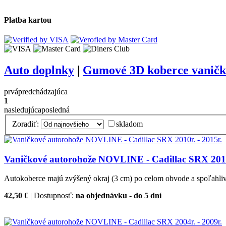
Platba kartou
Auto doplnky
|
Gumové 3D koberce vanič
prvá
predchádzajúca
1
nasledujúca
posledná
Zoradiť:
skladom
Vaničkové autorohože NOVLINE - Cadillac SRX 2010r
Autokoberce majú zvýšený okraj (3 cm) po celom obvode a spoľahlivo 
42,50 €
| Dostupnosť:
na objednávku - do 5 dní