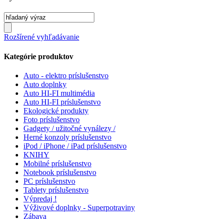
Rozšírené vyhľadávanie
Kategórie produktov
Auto - elektro príslušenstvo
Auto doplnky
Auto HI-FI multimédia
Auto HI-FI príslušenstvo
Ekologické produkty
Foto príslušenstvo
Gadgety / užitočné vynálezy /
Herné konzoly príslušenstvo
iPod / iPhone / iPad príslušenstvo
KNIHY
Mobilné príslušenstvo
Notebook príslušenstvo
PC príslušenstvo
Tablety príslušenstvo
Výpredaj !
Výživové doplnky - Superpotraviny
Zábava