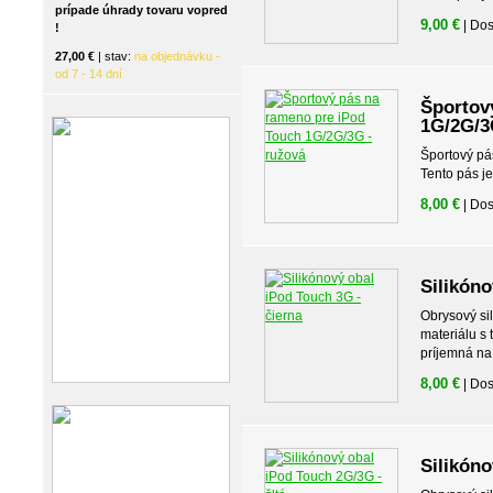
prípade úhrady tovaru vopred
9,00 €
| Do
!
27,00 €
| stav:
na objednávku -
od 7 - 14 dní
Športov
1G/2G/3
Športový pá
Tento pás je
8,00 €
| Do
Silikóno
Obrysový si
materiálu s
príjemná na
8,00 €
| Do
Silikóno