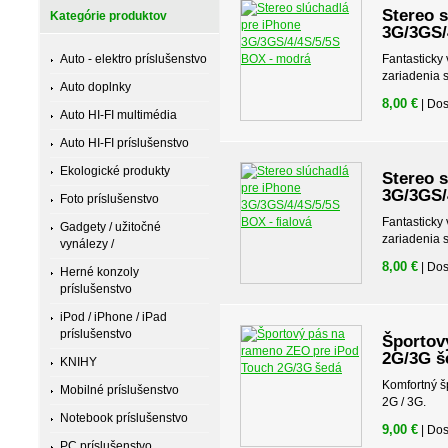
Stereo 
Kategórie produktov
3G/3GS/
Auto - elektro príslušenstvo
Fantasticky
zariadenia 
Auto doplnky
8,00 €
| Do
Auto HI-FI multimédia
Auto HI-FI príslušenstvo
Ekologické produkty
Stereo 
3G/3GS/
Foto príslušenstvo
Fantasticky
Gadgety / užitočné
zariadenia 
vynálezy /
8,00 €
| Do
Herné konzoly
príslušenstvo
iPod / iPhone / iPad
príslušenstvo
Športov
2G/3G š
KNIHY
Komfortný š
Mobilné príslušenstvo
2G / 3G.
Notebook príslušenstvo
9,00 €
| Do
PC príslušenstvo