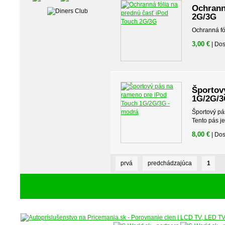
Ochrann
2G/3G
Ochranná fó
3,00 €
| Do
Športov
1G/2G/3
Športový pá
Tento pás je
8,00 €
| Do
prvá
predchádzajúca
1