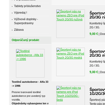
Tablety príslušenstvo
Výpredaj !
Športov
2G/3G r
Výživové doplnky -
Superpotraviny
Komfortný š
2G / 3G.
Zábava
9,00 €
| Do
Odporúčaný produkt
Športov
2G/3G 
Komfortný š
2G / 3G.
9,00 €
| Do
Textilné autokoberce - Alfa 33
-> 1996
Športov
Presne tvarované textilné
1G/2G/3
autokoberce pre uvedený typ
vozidla.
Športový pá
Objednávky vybavujeme len v
Tento pás je