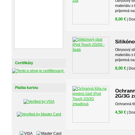
Obrysový si
materiálu s
príjemná na
8,00 €
| Do
Silikón
Obrysový si
materiálu s
príjemná na
Certifikáty
8,00 €
| Do
Platba kartou
Ochrann
2G/3G z
Ochranná fó
4,50 €
| Do