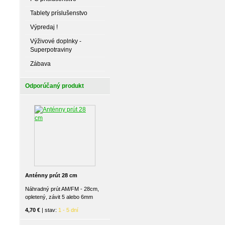
Tablety príslušenstvo
Výpredaj !
Výživové doplnky -
Superpotraviny
Zábava
Odporúčaný produkt
Anténny prút 28 cm
Náhradný prút AM/FM - 28cm,
opletený, závit 5 alebo 6mm
4,70 €
| stav:
1 - 5 dní