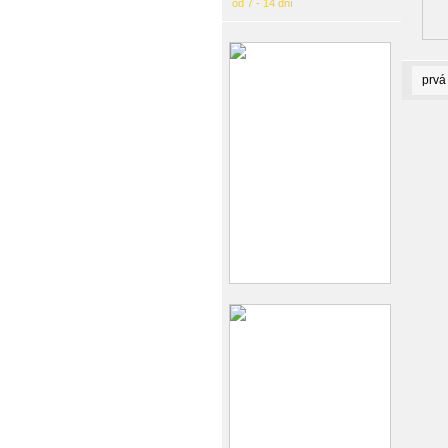
od 7 - 14 dní
prvá