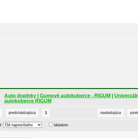
Auto doplnky
|
Gumové autokoberce - RIGUM
|
Univerzál
autokoberce RIGUM
predchádzajúca
1
nasledujúca
pos
ť:
skladom