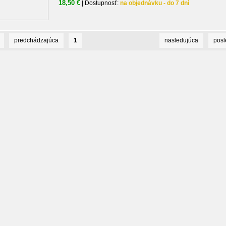
18,50 €
| Dostupnosť:
na objednávku - do 7 dní
predchádzajúca
1
nasledujúca
pos