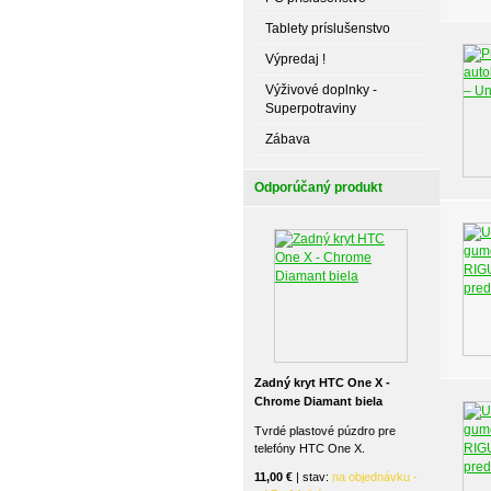
Tablety príslušenstvo
Výpredaj !
Výživové doplnky -
Superpotraviny
Zábava
Odporúčaný produkt
Zadný kryt HTC One X -
Chrome Diamant biela
Tvrdé plastové púzdro pre
telefóny HTC One X.
11,00 €
| stav:
na objednávku -