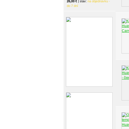
26,00 €
| stav:
na objednávku -
do 7 dní