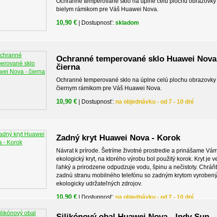
Ochranné temperované sklo na úplne celú plochu obrazovky
bielym rámikom pre Váš Huawei Nova.
10,90 €
| Dostupnosť:
skladom
Ochranné temperované sklo Huawei Nova
čierna
Ochranné temperované sklo na úplne celú plochu obrazovky
čiernym rámikom pre Váš Huawei Nova.
10,90 €
| Dostupnosť:
na objednávku - od 7 - 10 dní
Zadný kryt Huawei Nova - Korok
Návrat k prírode. Šetríme životné prostredie a prinášame Vá
ekologický kryt, na ktorého výrobu bol použitý korok. Kryt je v
ľahký a prirodzene odpudzuje vodu, špinu a nečistoty. Chráň
zadnú stranu mobilného telefónu so zadným krytom vyroben
ekologicky udržateľných zdrojov.
10,90 €
| Dostupnosť:
na objednávku - od 7 - 10 dní
Silikónový obal Huawei Nova - Indy Sun -