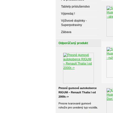
Tablety príslušenstvo
Výpredaj !
Výživové doplnky -
Superpotraviny
Zábava
Odporúčaný produkt
Presné gumové autokoberce
RIGUM – Renault Thalia I od
2000r.->
Presne tvarované gumové
rohože pre uvedený typ vozidla.