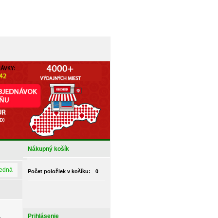
Nákupný košík
ledná
Počet položiek v košíku:
0
-
Prihlásenie