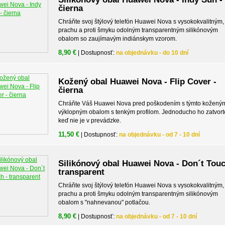
čierna
Chráňte svoj štýlový telefón Huawei Nova s vysokokvalitným, 
prachu a proti šmyku odolným transparentným silikónovým
obalom so zaujímavým indiánskym vzorom.
8,90 €
| Dostupnosť:
na objednávku - do 10 dní
Kožený obal Huawei Nova - Flip Cover -
čierna
Chráňte Váš Huawei Nova pred poškodením s týmto kožený
výklopným obalom s tenkým profilom. Jednoducho ho zatvort
keď nie je v prevádzke.
11,50 €
| Dostupnosť:
na objednávku - od 7 - 10 dní
Silikónový obal Huawei Nova - Don´t Touc
transparent
Chráňte svoj štýlový telefón Huawei Nova s vysokokvalitným, 
prachu a proti šmyku odolným transparentným silikónovým
obalom s "nahnevanou" potlačou.
8,90 €
| Dostupnosť:
na objednávku - od 7 - 10 dní