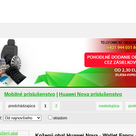
Mobilné príslušenstvo
|
Huawei Nova príslušenstvo
predchádzajúca
1
2
nasledujúca
pos
ť:
skladom
Kožený obal Huawei Nova - Wallet Fancy 