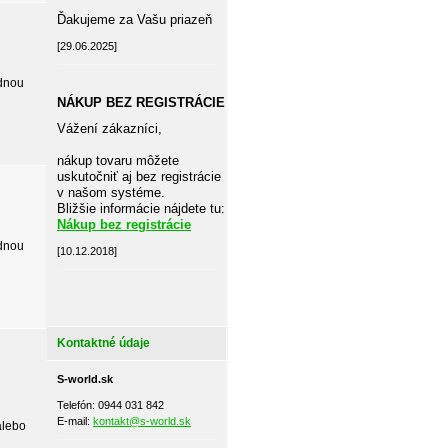
Ďakujeme za Vašu priazeň
[29.06.2025]
adnou
NÁKUP BEZ REGISTRÁCIE
Vážení zákazníci,
nákup tovaru môžete
uskutočniť aj bez registrácie
v našom systéme.
Bližšie informácie nájdete tu:
Nákup bez registrácie
adnou
[10.12.2018]
Kontaktné údaje
S-world.sk
Telefón: 0944 031 842
E-mail:
kontakt@s-world.sk
alebo