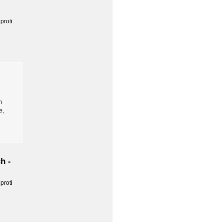
proti
m
e,
h -
proti