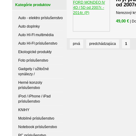
od 2007r
Kategórie produktov
Nerezový kry
Auto - elektro príslušenstvo
49,00 €
| D
Auto doplnky
Auto HI-FI multimédia
Auto HI-FI príslušenstvo
prvá
predchádzajúca
1
Ekologické produkty
Foto príslušenstvo
Gadgety / užitočné
vynálezy /
Herné konzoly
príslušenstvo
iPod / iPhone / iPad
príslušenstvo
KNIHY
Mobilné príslušenstvo
Notebook príslušenstvo
PC príslušenstvo