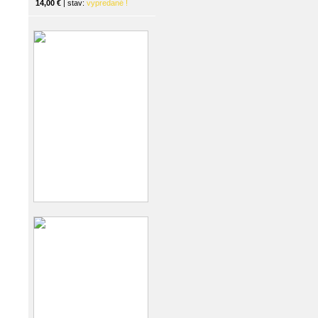
14,00 €
| stav:
vypredané !