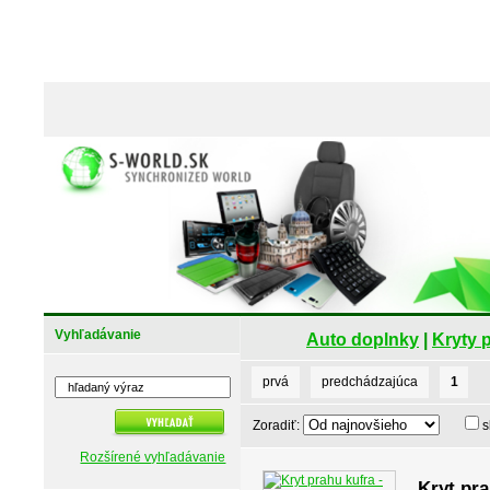
Vyhľadávanie
Auto doplnky
|
Kryty 
prvá
predchádzajúca
1
Zoradiť:
s
Rozšírené vyhľadávanie
Kryt pr