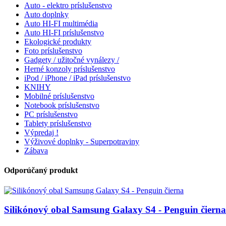
Auto - elektro príslušenstvo
Auto doplnky
Auto HI-FI multimédia
Auto HI-FI príslušenstvo
Ekologické produkty
Foto príslušenstvo
Gadgety / užitočné vynálezy /
Herné konzoly príslušenstvo
iPod / iPhone / iPad príslušenstvo
KNIHY
Mobilné príslušenstvo
Notebook príslušenstvo
PC príslušenstvo
Tablety príslušenstvo
Výpredaj !
Výživové doplnky - Superpotraviny
Zábava
Odporúčaný produkt
Silikónový obal Samsung Galaxy S4 - Penguin čierna