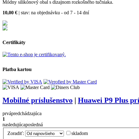
Módny silikónový obal s dizajnom rozkošného tučniaka.
10,00 €
| stav:
na objednávku - od 7 - 14 dní
Certifikáty
Platba kartou
Mobilné príslušenstvo
|
Huawei P9 Plus prí
prvá
predchádzajúca
1
nasledujúca
posledná
Zoradiť:
skladom