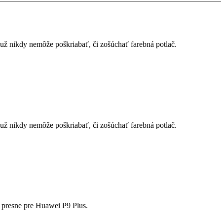
ž nikdy nemôže poškriabať, či zošúchať farebná potlač.
ž nikdy nemôže poškriabať, či zošúchať farebná potlač.
 presne pre Huawei P9 Plus.