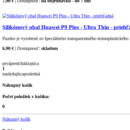
7,90 €
| Dostupnosť:
na objednávku - do 7 dní
Silikónový obal Huawei P9 Plus - Ultra Thin - prieh
Puzdro je vyrobené zo špeciálneho transparentného termoplastického 
6,90 €
| Dostupnosť:
skladom
prvá
predchádzajúca
1
nasledujúca
posledná
Nákupný košík
Počet položiek v košíku:
0
Nákupný košík