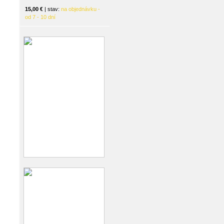
15,00 €
| stav:
na objednávku -
od 7 - 10 dní