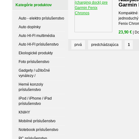
Garmin 
Kategórie produktov
Kompaktné r
Auto - elektro príslušenstvo
jednoduchý d
Fenix Chron
Auto doplnky
23,90 €
| D
Auto HI-FI multimédia
Auto HI-FI príslušenstvo
prvá
predchádzajúca
1
Ekologické produkty
Foto príslušenstvo
Gadgety / užitočné
vynálezy /
Herné konzoly
príslušenstvo
iPod / iPhone / iPad
príslušenstvo
KNIHY
Mobilné príslušenstvo
Notebook príslušenstvo
PC príslušenstvo