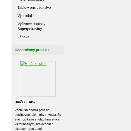
Tablety príslušenstvo
Výpredaj !
Výživové doplnky -
Superpotraviny
Zábava
Odporúčaný produkt
Hrnček - silák
Všetci sa chodia potiť do
posilňovne, ale tí chytrí vedia, že
stačí piť kávu z tohto hrnčeka s
viktoriánskym svalovcom a
bicepsy rastú sami.