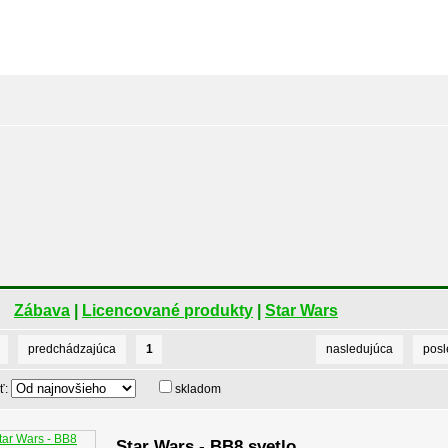
Zábava
|
Licencované produkty
|
Star Wars
predchádzajúca
1
nasledujúca
pos
ť:
skladom
Star Wars - BB8 svetlo