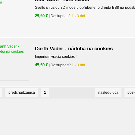
Svetlo s ilúziou 3D modelu obľúbeného droida BB8 na podst
29,50 €
| Dostupnosť:
1 - 3 dni
Darth Vader - nádoba na cookies
Impérium vracia cookies !
45,50 €
| Dostupnosť:
1 - 3 dni
predchádzajúca
1
nasledujúca
pos