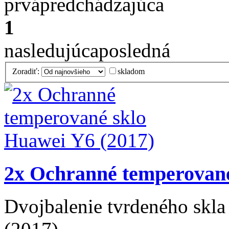
prvá
predchádzajúca
1
nasledujúca
posledná
Zoradiť:
skladom
2x Ochranné temperované
Dvojbalenie tvrdeného skla