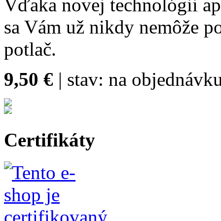
Vďaka novej technológii ap
sa Vám už nikdy nemôže poš
potlač.
9,50 €
| stav:
na objednávku 
Certifikáty