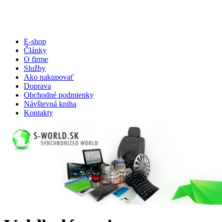
E-shop
Články
O firme
Služby
Ako nakupovať
Doprava
Obchodné podmienky
Návštevná kniha
Kontakty