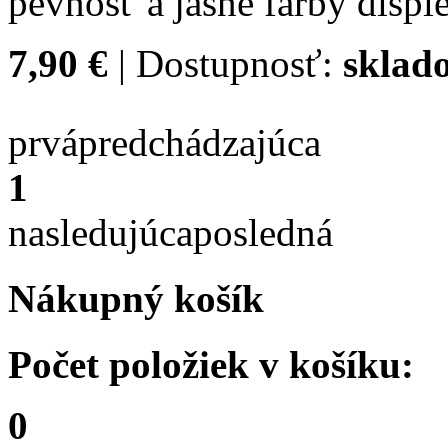
pevnosť a jasné farby disple
7,90 €
| Dostupnosť:
sklad
prvá
predchádzajúca
1
nasledujúca
posledná
Nákupný košík
Počet položiek v košíku:
0