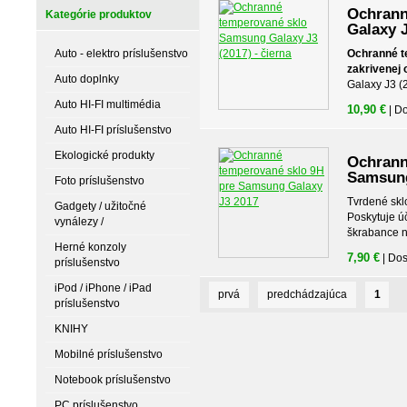
Ochrann
Kategórie produktov
Galaxy J
Auto - elektro príslušenstvo
Ochranné t
zakrivenej
Auto doplnky
Galaxy J3 (2
Auto HI-FI multimédia
10,90 €
| D
Auto HI-FI príslušenstvo
Ekologické produkty
Ochrann
Samsung
Foto príslušenstvo
Tvrdené skl
Gadgety / užitočné
Poskytuje ú
vynálezy /
škrabance n
Herné konzoly
7,90 €
| Do
príslušenstvo
iPod / iPhone / iPad
prvá
predchádzajúca
1
príslušenstvo
KNIHY
Mobilné príslušenstvo
Notebook príslušenstvo
PC príslušenstvo