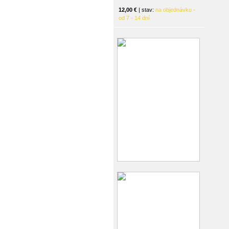
12,00 €
| stav:
na objednávku -
od 7 - 14 dní