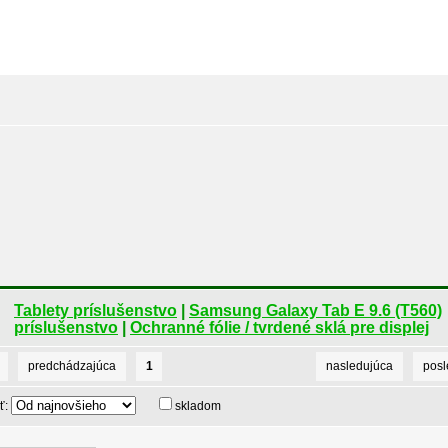
Tablety príslušenstvo
|
Samsung Galaxy Tab E 9.6 (T560)
príslušenstvo
|
Ochranné fólie / tvrdené sklá pre displej
predchádzajúca
1
nasledujúca
pos
ť:
skladom