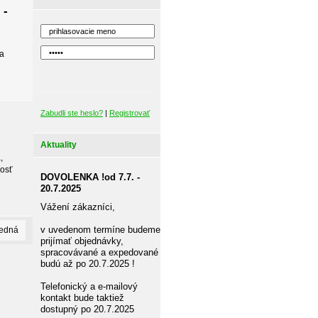
 -
 a
Zabudli ste heslo?
|
Registrovať
Aktuality
,
nosť
DOVOLENKA !od 7.7. -
20.7.2025
Vážení zákazníci,
v uvedenom termíne budeme
ledná
prijímať objednávky,
spracovávané a expedované
budú až po 20.7.2025 !
Telefonický a e-mailový
kontakt bude taktiež
dostupný po 20.7.2025