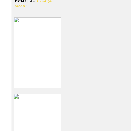
112,14 €
| stav:
kontakt@s-
world.sk