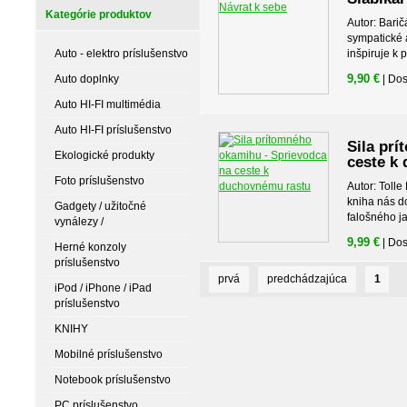
Kategórie produktov
Autor: Bari
sympatické a
Auto - elektro príslušenstvo
inšpiruje k 
9,90 €
Auto doplnky
| Do
Auto HI-FI multimédia
Auto HI-FI príslušenstvo
Sila pr
Ekologické produkty
ceste k
Foto príslušenstvo
Autor: Toll
kniha nás d
Gadgety / užitočné
falošného ja
vynálezy /
9,99 €
| Do
Herné konzoly
príslušenstvo
prvá
predchádzajúca
1
iPod / iPhone / iPad
príslušenstvo
KNIHY
Mobilné príslušenstvo
Notebook príslušenstvo
PC príslušenstvo