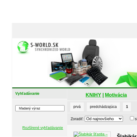
Vyhľadávanie
KNIHY
|
Motivácia
prvá
predchádzajúca
1
Zoradiť:
s
Rozšírené vyhľadávanie
Šlabikár