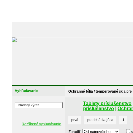
Vyhľadávanie
Ochranné fólia / temperované
sklá pre
Tablety príslušenstvo
príslušenstvo
|
Ochran
prvá
predchádzajúca
1
Rozšírené vyhľadávanie
Zoradiť:
s