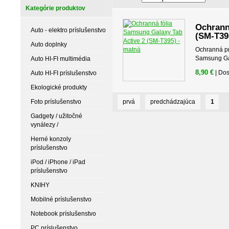
Kategórie produktov
Ochrann
Auto - elektro príslušenstvo
(SM-T39
Auto doplnky
Ochranná pr
Samsung Gal
Auto HI-FI multimédia
8,90 €
| Do
Auto HI-FI príslušenstvo
Ekologické produkty
Foto príslušenstvo
prvá
predchádzajúca
1
Gadgety / užitočné
vynálezy /
Herné konzoly
príslušenstvo
iPod / iPhone / iPad
príslušenstvo
KNIHY
Mobilné príslušenstvo
Notebook príslušenstvo
PC príslušenstvo