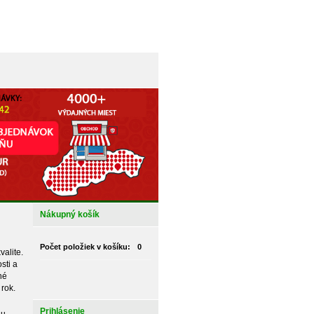
Nákupný košík
Počet položiek v košíku:
0
alite.
sti a
né
rok.
Prihlásenie