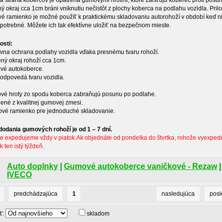
 strana kobercov je opatrená gumovými hrotmi, ktoré zaisťujú koberec proti posun
ý okraj cca 1cm bráni vniknutiu nečistôt z plochy koberca na podlahu vozidla. Pril
vé ramienko je možné použíť k praktickému skladovaniu autorohoží v období keď n
 potrebné. Môžete ich tak efektívne uložiť na bezpečnom mieste.
nosti:
tívna ochrana podlahy vozidla vďaka presnému tvaru rohoží.
zvýšený okraj rohoží cca 1cm.
 pryžové autokoberc
 zodpovedá tvaru vozidla.
vé hroty zo spodu koberca zabraňujú posunu po podlahe.
bené z kvalitnej gumovej zmesi.
tové ramienko pre jednoduché skladovanie.
odania gumových rohoží je od 1 – 7 dní.
 expedujeme vždy v piatok.Ak objednáte od pondelka do štvrtka, rohože vyexpe
k ten istý týždeň.
Auto doplnky
|
Gumové autokoberce vaničkové - Rezaw
|
IVECO
predchádzajúca
1
nasledujúca
pos
ť:
skladom