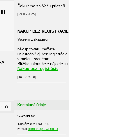
Ďakujeme za Vašu priazeň
II,
[29.06.2025]
NÁKUP BEZ REGISTRÁCIE
Vážení zákazníci,
nákup tovaru môžete
uskutočniť aj bez registrácie
v našom systéme.
->
Bližšie informácie nájdete tu:
Nákup bez registrácie
[10.12.2018]
Kontaktné údaje
ledná
S-world.sk
Telefón: 0944 031 842
E-mail:
kontakt@s-world.sk