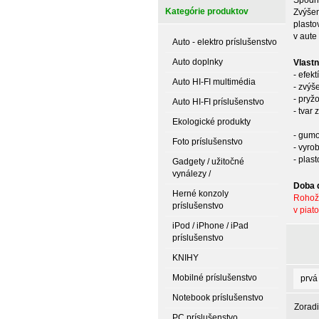
Spodná
Kategórie produktov
Zvýšen
plasto
v aute
Auto - elektro príslušenstvo
Auto doplnky
Vlast
- efek
Auto HI-FI multimédia
- 
-
Auto HI-FI príslušenstvo
- tvar
Ekologické produkty
- gumo
Foto príslušenstvo
- vyro
- plas
Gadgety / užitočné
vynálezy /
Doba d
Herné konzoly
Rohože
príslušenstvo
v piato
iPod / iPhone / iPad
príslušenstvo
KNIHY
Mobilné príslušenstvo
prvá
Notebook príslušenstvo
Zoradi
PC príslušenstvo