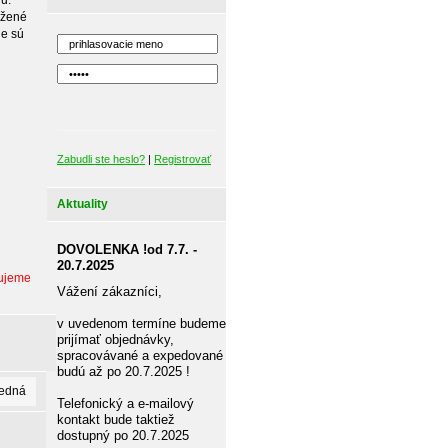
u.
ožené
ie sú
e.
Zabudli ste heslo?
|
Registrovať
Aktuality
DOVOLENKA !od 7.7. -
20.7.2025
dujeme
Vážení zákazníci,
v uvedenom termíne budeme
prijímať objednávky,
spracovávané a expedované
budú až po 20.7.2025 !
ledná
Telefonický a e-mailový
kontakt bude taktiež
dostupný po 20.7.2025