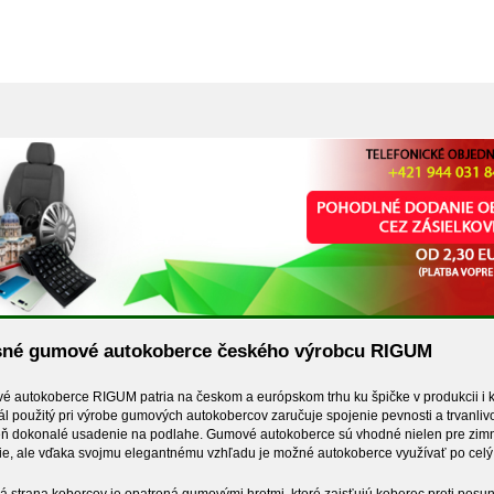
sné gumové autokoberce českého výrobcu RIGUM
 autokoberce RIGUM patria na českom a európskom trhu ku špičke v produkcii i kv
ál použitý pri výrobe gumových autokobercov zaručuje spojenie pevnosti a trvanlivo
ň dokonalé usadenie na podlahe. Gumové autokoberce sú vhodné nielen pre zim
e, ale vďaka svojmu elegantnému vzhľadu je možné autokoberce využívať po celý 