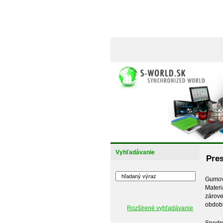
Vyhľadávanie
Pre
Gumové
Materi
zárove
obdobi
Rozšírené vyhľadávanie