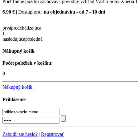
Priehľadné puzdro zachováva pôvodný vzhľad Vášho Sony Xperia 10.
6,90 €
| Dostupnosť:
na objednávku - od 7 - 10 dní
prvá
predchádzajúca
1
nasledujúca
posledná
Nákupný košík
Počet položiek v košíku:
0
Nákupný košík
Prihlásenie
Zabudli ste heslo?
|
Registrovať