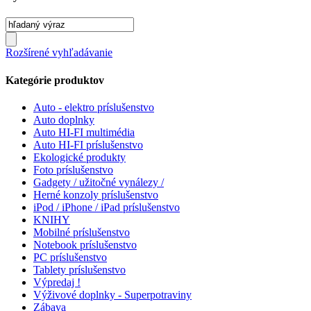
Rozšírené vyhľadávanie
Kategórie produktov
Auto - elektro príslušenstvo
Auto doplnky
Auto HI-FI multimédia
Auto HI-FI príslušenstvo
Ekologické produkty
Foto príslušenstvo
Gadgety / užitočné vynálezy /
Herné konzoly príslušenstvo
iPod / iPhone / iPad príslušenstvo
KNIHY
Mobilné príslušenstvo
Notebook príslušenstvo
PC príslušenstvo
Tablety príslušenstvo
Výpredaj !
Výživové doplnky - Superpotraviny
Zábava