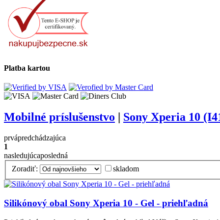
Platba kartou
Mobilné príslušenstvo
|
Sony Xperia 10 (I4
prvá
predchádzajúca
1
nasledujúca
posledná
Zoradiť:
skladom
Silikónový obal Sony Xperia 10 - Gel - priehľadná