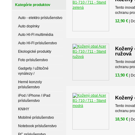
Kategórie produktov
Tento inova
ochranu pro
Auto - elektro príslušenstvo
12,90 €
| D
Auto doplnky
Auto HI-FI multimédia
Auto HI-FI príslušenstvo
Kožený o
Ekologické produkty
ružová
Foto príslušenstvo
Tento inova
ochranu pro
Gadgety / užitočné
vynálezy /
13,90 €
| D
Herné konzoly
príslušenstvo
iPod / iPhone / iPad
Kožený 
príslušenstvo
Tento inova
KNIHY
ochranu pro
Mobilné príslušenstvo
18,50 €
| D
Notebook príslušenstvo
PC príslušenstvo