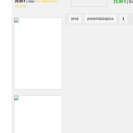
29,90 €
| stav:
na objednávku -
15,00 €
| D
do 5 dní
prvá
predchádzajúca
1