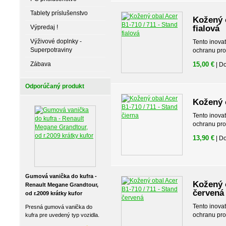
Tablety príslušenstvo
Kožený o
Výpredaj !
fialová
Výživové doplnky -
Tento inova
Superpotraviny
ochranu pro
Zábava
15,00 €
| D
Odporúčaný produkt
Kožený o
Tento inova
ochranu pro
13,90 €
| D
Gumová vanička do kufra -
Kožený o
Renault Megane Grandtour,
červená
od r.2009 krátky kufor
Tento inova
Presná gumová vanička do
ochranu pro
kufra pre uvedený typ vozidla.