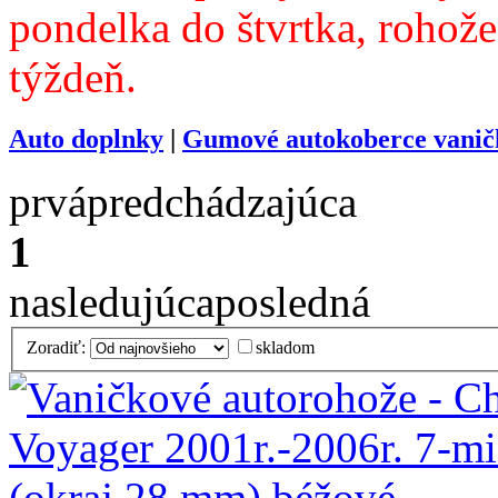
pondelka do štvrtka, rohože
týždeň.
Auto doplnky
|
Gumové autokoberce vanič
prvá
predchádzajúca
1
nasledujúca
posledná
Zoradiť:
skladom