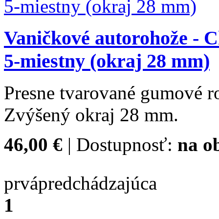
Vaničkové autorohože - C
5-miestny (okraj 28 mm)
Presne tvarované gumové ro
Zvýšený okraj 28 mm.
46,00 €
| Dostupnosť:
na o
prvá
predchádzajúca
1