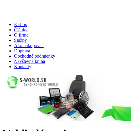
E-shop
Články
O firme
Služby
Ako nakupovať
Doprava
Obchodné podmienky
Návštevná kniha
Kontakty