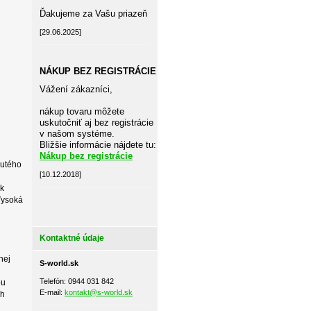
Ďakujeme za Vašu priazeň
[29.06.2025]
NÁKUP BEZ REGISTRÁCIE
Vážení zákazníci,
nákup tovaru môžete
uskutočniť aj bez registrácie
v našom systéme.
Bližšie informácie nájdete tu:
Nákup bez registrácie
nutého
[10.12.2018]
ek
Vysoká
Kontaktné údaje
nej
S-world.sk
Telefón: 0944 031 842
ou
E-mail:
kontakt@s-world.sk
ch