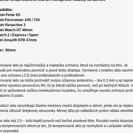
ibilita:
min Fenix 6S
in Forerunner 245 / 745
in Vivoactive 3
wei Watch GT 46mm
atch 2 / Express / Sport
omi Amazfit GTR 47mm
er: 36mm
ované sklo je najúčinnejšia a najlepšia ochrana, ktorá sa nachádza na trhu. Je
utá pre maximálnu pevnosť a jasné farby displeja. Vyrobené z tvrdého skla navrh
 pre ochranu LCD pred poškriabaním a poškodením.
ované sklo sa môže pochváliť svojou úžasnou tenkosťou – iba 0,3 mm a aj napri
eľmi vysokou pevnosťou 9H, čo je trikrát väčšia pevnosť, než pri bežných fóliách. 
ť je spôsobená vyššou molekulárnou hustotou, čo umožňuje vysokú ochranu proti
abaniu či pádu.
štalácii skla nevznikajú žiadne medzery medzi displejom a sklom, preto nie je nijako
nená citlivosť dotykovej obrazovky. Menej stôp po odtlačkoch prstov vďaka oleofób
é sklo má 2,5 – krát hladší povrch než bežné plastové fólie. Rozdiel medzi klasick
 a temperovaným sklom je ten, že temperované sklo je neohybné a v prípade veľký
v popraská.