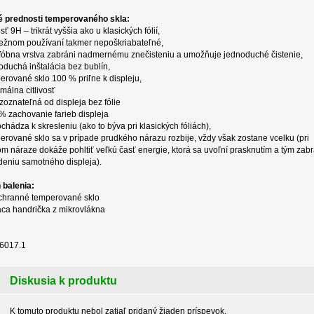
é prednosti temperovaného skla:
sť 9H – trikrát vyššia ako u klasických fólií,
bežnom používaní takmer nepoškriabateľné,
fóbna vrstva zabráni nadmernému znečisteniu a umožňuje jednoduché čistenie,
oduchá inštalácia bez bublín,
erované sklo 100 % priľne k displeju,
málna citlivosť
zoznateľná od displeja bez fólie
% zachovanie farieb displeja
chádza k skresleniu (ako to býva pri klasických fóliách),
erované sklo sa v prípade prudkého nárazu rozbije, vždy však zostane vcelku (pri
m náraze dokáže pohltiť veľkú časť energie, ktorá sa uvoľní prasknutím a tým zabr
eniu samotného displeja).
 balenia:
chranné temperované sklo
iaca handrička z mikrovlákna
46017.1
Diskusia k produktu
K tomuto produktu nebol zatiaľ pridaný žiaden príspevok.