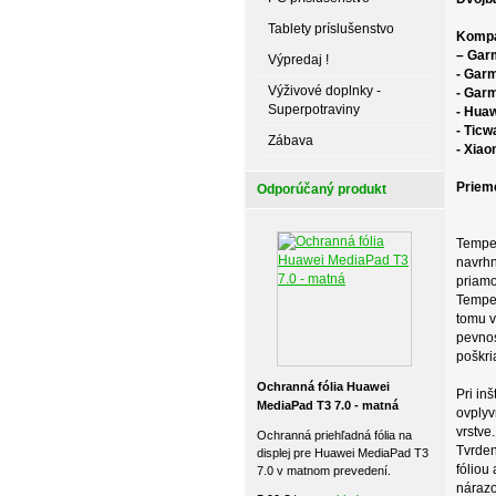
Tablety príslušenstvo
Kompat
– Gar
Výpredaj !
- Garm
Výživové doplnky -
- Garm
Superpotraviny
- Hua
- Ticw
Zábava
- Xia
Priem
Odporúčaný produkt
Temper
navrhn
priamo
Temper
tomu v
pevnos
poškri
Ochranná fólia Huawei
Pri in
MediaPad T3 7.0 - matná
ovplyv
vrstve.
Ochranná priehľadná fólia na
Tvrden
displej pre Huawei MediaPad T3
fóliou
7.0 v matnom prevedení.
nárazo