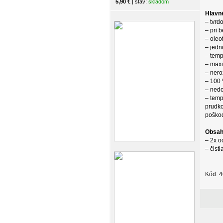
5,90 €
| stav:
skladom
Hlavn
– tvrdo
– pri 
– oleo
– jedn
– temp
– maxi
– nero
– 100 
– nedo
– temp
prudko
poškod
Obsah
– 2x o
– čist
Kód: 