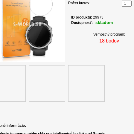
Počet kusov:
ID produktu:
29973
skladom
Dostupnosť:
Vernostný program:
18 bodov
bné informácie:
lenie temperovaného skla pre inteligentné hodinky od Garmin.