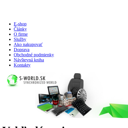
E-shop
Články
O firme
Služby
Ako nakupovať
Doprava
Obchodné podmienky
Návštevná kniha
Kontakty