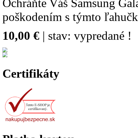
Ochráňte Váš Samsung Gala
poškodením s týmto ľahuč
10,00 €
| stav:
vypredané !
Certifikáty