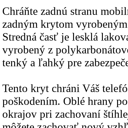
Chráňte zadnú stranu mobi
zadným krytom vyrobeným z
Stredná časť je lesklá lako
vyrobený z polykarbonátové
tenký a ľahký pre zabezpeč
Tento kryt chráni Váš telef
poškodením. Oblé hrany po
okrajov pri zachovaní štíhle
môžete zachovať nový vzhľ