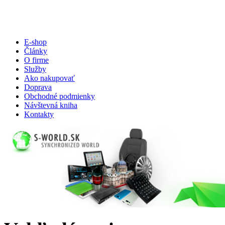
E-shop
Články
O firme
Služby
Ako nakupovať
Doprava
Obchodné podmienky
Návštevná kniha
Kontakty