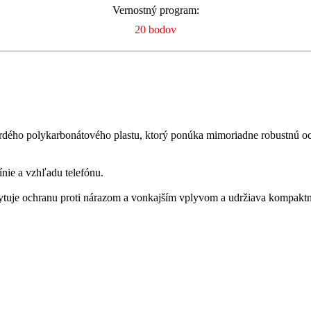
Vernostný program:
20 bodov
vrdého polykarbonátového plastu, ktorý ponúka mimoriadne robustnú o
ínie a vzhľadu telefónu.
ytuje ochranu proti nárazom a vonkajším vplyvom a udržiava kompakt