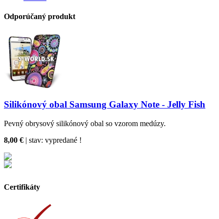
Odporúčaný produkt
Silikónový obal Samsung Galaxy Note - Jelly Fish
Pevný obrysový silikónový obal so vzorom medúzy.
8,00 €
| stav:
vypredané !
Certifikáty