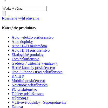
Rozšírené vyhľadávanie
Kategórie produktov
Auto - elektro príslušenstvo
Auto doplnky
Auto HI-FI multimédia
Auto HI-FI príslušenstvo
Ekologické produkty
Foto príslušenstvo
Gadgety / užitočné vynálezy /
Herné konzoly príslušenstvo
iPod / iPhone / iPad príslušenstvo
KNIHY
Mobilné príslušenstvo
Notebook príslušenstvo
PC príslušenstvo
Tablety príslušenstvo
Výpredaj !
Výživové doplnky - Superpotraviny
Zábava