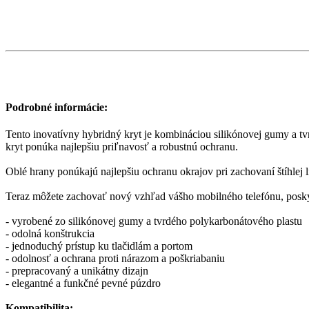
Podrobné informácie:
Tento inovatívny hybridný kryt je kombináciou silikónovej gumy a t
kryt ponúka najlepšiu priľnavosť a robustnú ochranu.
Oblé hrany ponúkajú najlepšiu ochranu okrajov pri zachovaní štíhlej l
Teraz môžete zachovať nový vzhľad vášho mobilného telefónu, posk
- vyrobené zo silikónovej gumy a tvrdého polykarbonátového plastu
- odolná konštrukcia
- jednoduchý prístup ku tlačidlám a portom
- odolnosť a ochrana proti nárazom a poškriabaniu
- prepracovaný a unikátny dizajn
- elegantné a funkčné pevné púzdro
Kompatibilita: