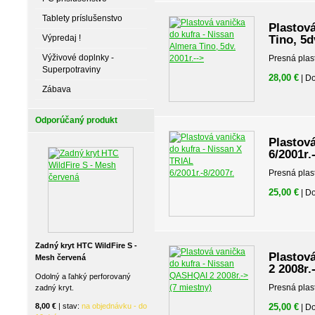
Tablety príslušenstvo
Plastová
Výpredaj !
Tino, 5d
Výživové doplnky -
Presná plas
Superpotraviny
28,00 €
| D
Zábava
Odporúčaný produkt
Plastová
6/2001r.
Presná plas
25,00 €
| D
Zadný kryt HTC WildFire S -
Plastov
Mesh červená
2 2008r.
Odolný a ľahký perforovaný
Presná plas
zadný kryt.
8,00 €
| stav:
na objednávku - do
25,00 €
| D