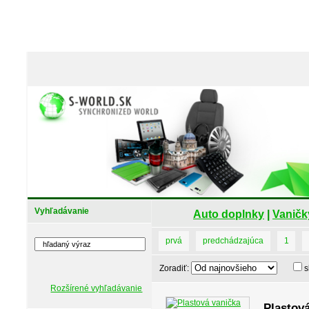
Vyhľadávanie
Auto doplnky
|
Vaničk
prvá
predchádzajúca
1
Zoradiť:
s
Rozšírené vyhľadávanie
Plastová