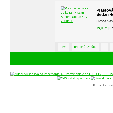
Plastová
Sedan 4d
Presná plas
25,00 €
| D
prvá
predchádzajúca
1
Poznámka: Všet