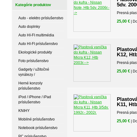
5dv. 200
Kategórie produktov
Presná plas
Auto - elektro príslušenstvo
25,00 €
| D
Auto doplnky
Auto HI-FI multimédia
Auto HI-FI príslušenstvo
Plastová
Ekologické produkty
K12, Htb
Foto príslušenstvo
Presná plas
Gadgety / užitočné
25,00 €
| D
vynálezy /
Herné konzoly
príslušenstvo
iPod / iPhone / iPad
Plastová
príslušenstvo
K11, Htb
KNIHY
Presná plas
Mobilné príslušenstvo
25,00 €
| D
Notebook príslušenstvo
PC príslušenstvo